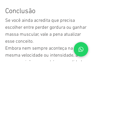
Conclusão
Se você ainda acredita que precisa 
escolher entre perder gordura ou ganhar 
massa muscular, vale a pena atualizar 
esse conceito.
Embora nem sempre aconteça na 
mesma velocidade ou intensidade, a 
recomposição corporal é uma realidade 
para muitas pessoas.
Por isso, talvez a pergunta mais 
importante não seja:
“Quantos quilos eu perdi?”
Mas sim:
“Meu corpo está perdendo gordura 
enquanto preserva ou desenvolve massa 
muscular?”
Quando o objetivo é saúde, estética e 