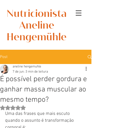
Nutricionista
Aneline
Hengemühle
Post
aneline hengemuhle
7 de jun.
3 min de leitura
É possível perder gordura e
ganhar massa muscular ao
mesmo tempo?
Avaliado com NaN de 5 estrelas.
Uma das frases que mais escuto 
quando o assunto é transformação 
corporal é: